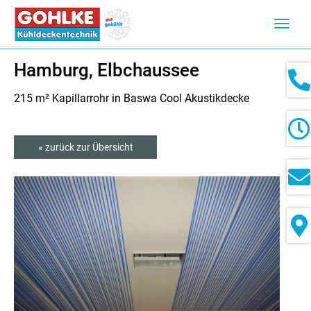
Navig
ein-/
Hamburg, Elbchaussee
215 m² Kapillarrohr in Baswa Cool Akustikdecke
« zurück zur Übersicht